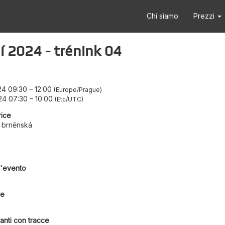
Chi siamo
Prezzi
 2024 - trénink 04
24 09:30
–
12:00
Europe/Prague
24 07:30
–
10:00
Etc/UTC
rice
í brněnská
l'evento
ie
anti con tracce