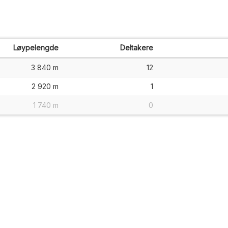
Løypelengde
Deltakere
3 840 m
12
2 920 m
1
1 740 m
0