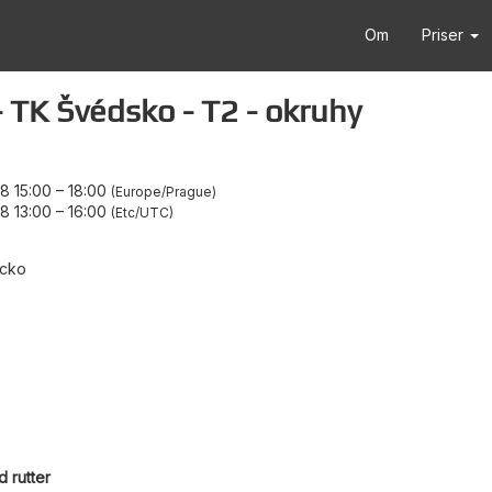
Om
Priser
 TK Švédsko - T2 - okruhy
8 15:00
–
18:00
Europe/Prague
8 13:00
–
16:00
Etc/UTC
ecko
 rutter