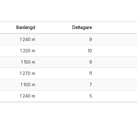
Banlängd
Deltagare
1 240 m
9
1 220 m
10
1 150 m
9
1 270 m
11
1 100 m
7
1 240 m
5