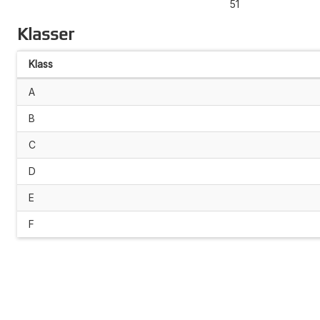
51
Klasser
Klass
A
B
C
D
E
F