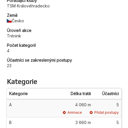
Pořádající kluby
TSM Královéhradecko
Země
Česko
Úroveň akce
Trénink
Počet kategorií
4
Účastníci se zakreslenými postupy
23
Kategorie
Kategorie
Délka tratě
Účastníci
A
4 060 m
5
Animace
Přidat postupy
B
3 660 m
5