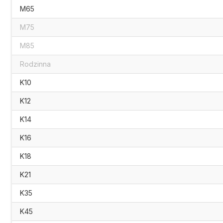
M65
M75
M85
Rodzinna
K10
K12
K14
K16
K18
K21
K35
K45