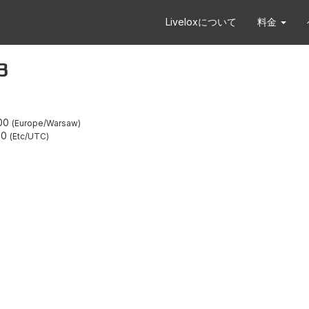
Liveloxについて
料金
3
00
Europe/Warsaw
00
Etc/UTC