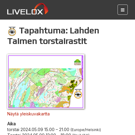
Tapahtuma: Lahden
Taimen torstairastit
Näytä yleiskuvakartta
Aika
torstai 2024.05.09 15.00
–
21.00
Europe/Helsinki