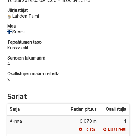
Torstai 2024.05.09 12:00
–
18:00
Etc/UTC
Järjestäjät
Lahden Taimi
Maa
Suomi
Tapahtuman taso
Kuntorastit
Sarjojen lukumäärä
4
Osallistujien määrä reiteillä
8
Sarjat
Sarja
Radan pituus
Osallistujia
A-rata
6 070 m
4
Toista
Lisää reitti