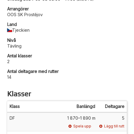
Arrangörer
OOS SK Prostějov
Land
Tjeckien
Nivå
Tävling
Antal klasser
2
Antal deltagare med rutter
14
Klasser
Klass
Banlängd
Deltagare
DF
1 870–1 890 m
5
Spela upp
Lägg till rutt