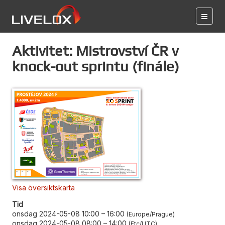
Aktivitet: Mistrovství ČR v
knock-out sprintu (finále)
Visa översiktskarta
Tid
onsdag 2024-05-08 10:00
–
16:00
Europe/Prague
onsdag 2024-05-08 08:00
–
14:00
Etc/UTC