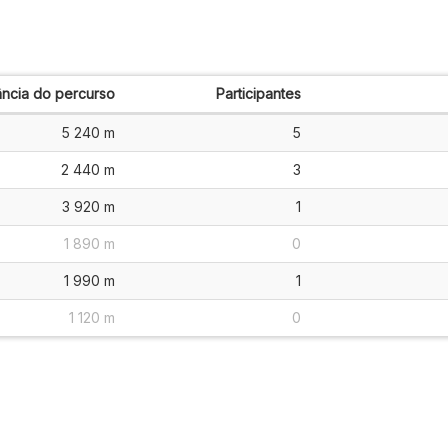
ância do percurso
Participantes
5 240 m
5
2 440 m
3
3 920 m
1
1 890 m
0
1 990 m
1
1 120 m
0