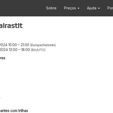
Sobre
Preços
Ajuda
Po
irastit
/2024 15:00
–
21:00
Europe/Helsinki
/2024 12:00
–
18:00
Etc/UTC
res
s
antes com trilhas