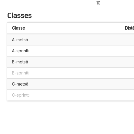
10
Classes
Classe
Dist
A-metsä
A-sprintti
B-metsä
B-sprintti
C-metsä
C-sprintti