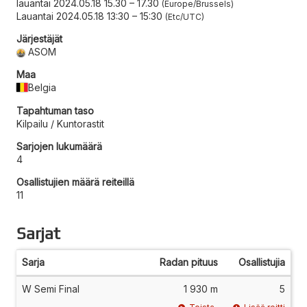
lauantai 2024.05.18 15.30
–
17.30
Europe/Brussels
Lauantai 2024.05.18 13:30
–
15:30
Etc/UTC
Järjestäjät
ASOM
Maa
Belgia
Tapahtuman taso
Kilpailu / Kuntorastit
Sarjojen lukumäärä
4
Osallistujien määrä reiteillä
11
Sarjat
Sarja
Radan pituus
Osallistujia
W Semi Final
1 930 m
5