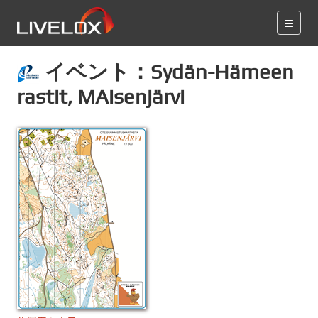
イベント：Sydän-Hämeen
rastit, MAisenjärvi