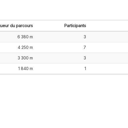
ueur du parcours
Participants
6 380 m
3
4 250 m
7
3 300 m
3
1 840 m
1