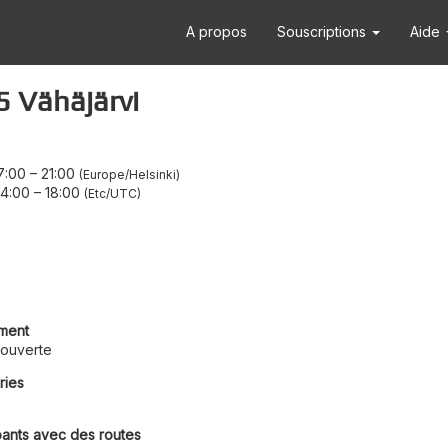
A propos
Souscriptions
Aide
 Vähäjärvi
7:00
–
21:00
Europe/Helsinki
14:00
–
18:00
Etc/UTC
ment
ouverte
ries
pants avec des routes