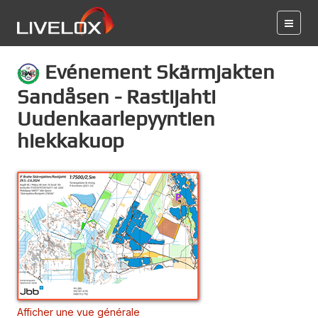
Evénement Skärmjakten
Sandåsen - Rastijahti
Uudenkaarlepyyntien
hiekkakuop
Afficher une vue générale