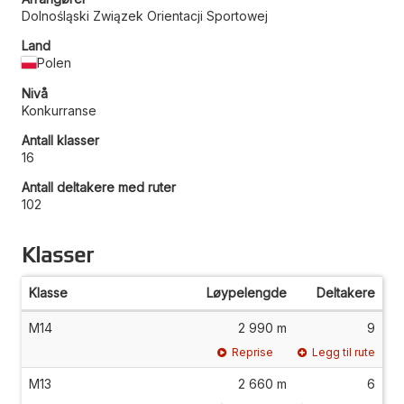
Dolnośląski Związek Orientacji Sportowej
Land
Polen
Nivå
Konkurranse
Antall klasser
16
Antall deltakere med ruter
102
Klasser
Klasse
Løypelengde
Deltakere
M14
2 990 m
9
Reprise
Legg til rute
M13
2 660 m
6