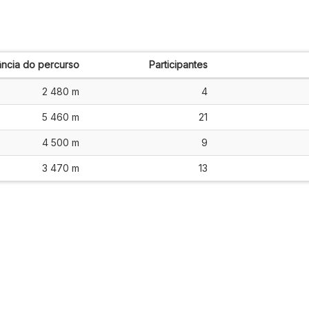
ância do percurso
Participantes
2 480 m
4
5 460 m
21
4 500 m
9
3 470 m
13