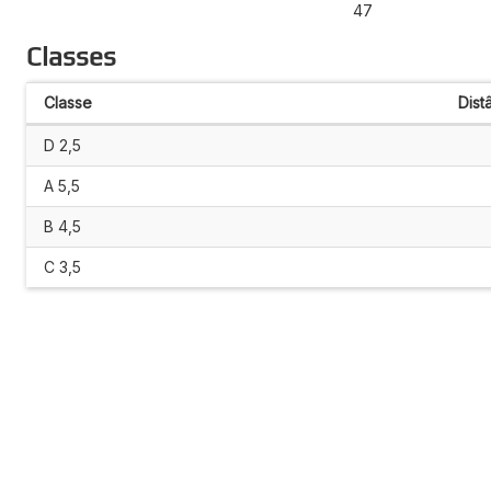
47
Classes
Classe
Dist
D 2,5
A 5,5
B 4,5
C 3,5