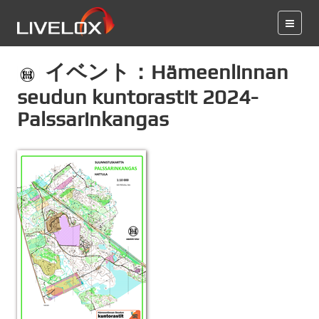
イベント：Hämeenlinnan
seudun kuntorastit 2024-
Palssarinkangas