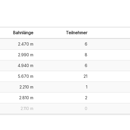
Bahnlänge
Teilnehmer
2.470 m
6
2.990 m
8
4.940 m
6
5.670 m
21
2.210 m
1
2.810 m
2
2.110 m
0