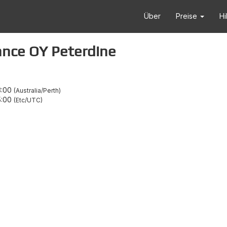
Über
Preise
Hi
ance OY Peterdine
3:00
Australia/Perth
5:00
Etc/UTC