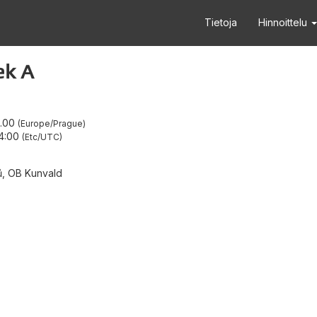
Tietoja
Hinnoittelu
ek A
6.00
Europe/Prague
4:00
Etc/UTC
ů, OB Kunvald