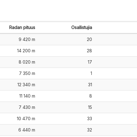
Radan pituus
Osallistujia
9 420 m
20
14 200 m
28
8 020 m
17
7 350 m
1
12 340 m
31
11 140 m
8
7 430 m
15
10 470 m
33
6 440 m
32