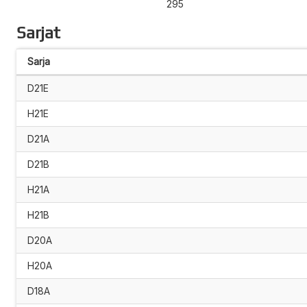
295
Sarjat
Sarja
D21E
H21E
D21A
D21B
H21A
H21B
D20A
H20A
D18A