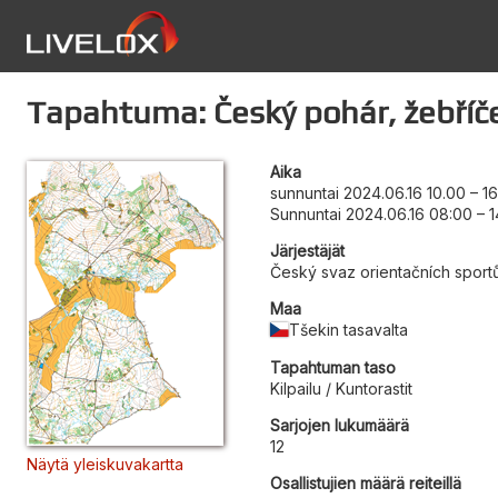
Tapahtuma: Český pohár, žebříč
Aika
sunnuntai 2024.06.16 10.00
–
1
Sunnuntai 2024.06.16 08:00
–
1
Järjestäjät
Český svaz orientačních sport
Maa
Tšekin tasavalta
Tapahtuman taso
Kilpailu / Kuntorastit
Sarjojen lukumäärä
12
Näytä yleiskuvakartta
Osallistujien määrä reiteillä