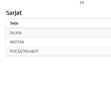
24
Sarjat
Sarja
DŁUGA
KRÓTKA
POCZĄTKUJĄCY