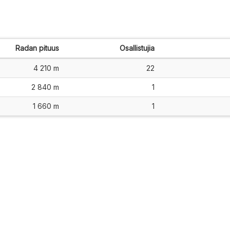
Radan pituus
Osallistujia
4 210 m
22
2 840 m
1
1 660 m
1