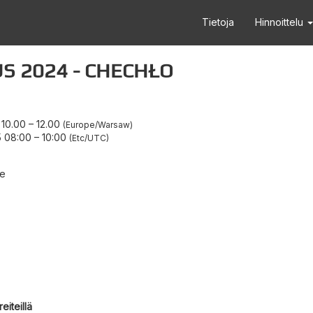
Tietoja
Hinnoittelu
S 2024 - CHECHŁO
 10.00
–
12.00
Europe/Warsaw
5 08:00
–
10:00
Etc/UTC
ce
eiteillä