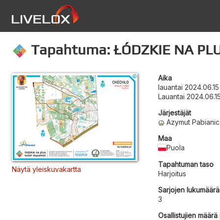
Tapahtuma: ŁÓDZKIE NA PLU
Aika
lauantai 2024.06.15
Lauantai 2024.06.1
Järjestäjät
Azymut Pabiani
Maa
Puola
Tapahtuman taso
Näytä yleiskuvakartta
Harjoitus
Sarjojen lukumäärä
3
Osallistujien määrä r