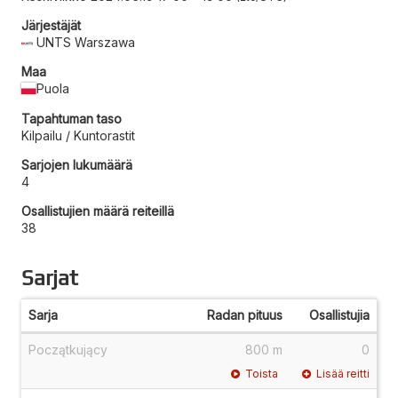
Järjestäjät
UNTS Warszawa
Maa
Puola
Tapahtuman taso
Kilpailu / Kuntorastit
Sarjojen lukumäärä
4
Osallistujien määrä reiteillä
38
Sarjat
Sarja
Radan pituus
Osallistujia
Początkujący
800 m
0
Toista
Lisää reitti