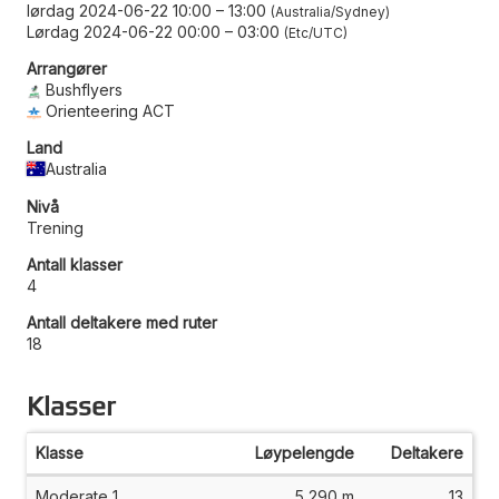
lørdag 2024-06-22 10:00
–
13:00
Australia/Sydney
Lørdag 2024-06-22 00:00
–
03:00
Etc/UTC
Arrangører
Bushflyers
Orienteering ACT
Land
Australia
Nivå
Trening
Antall klasser
4
Antall deltakere med ruter
18
Klasser
Klasse
Løypelengde
Deltakere
Moderate 1
5 290 m
13