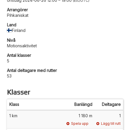
onsdag 2024-06-26 12:00
–
19:00
Etc/UTC
Arrangörer
Pihkaniskat
Land
Finland
Nivå
Motionsaktivitet
Antal klasser
5
Antal deltagare med rutter
53
Klasser
Klass
Banlängd
Deltagare
1 km
1 180 m
1
Spela upp
Lägg till rutt