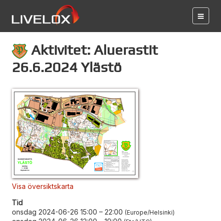
Aktivitet: Aluerastit
26.6.2024 Ylästö
Visa översiktskarta
Tid
onsdag 2024-06-26 15:00
–
22:00
Europe/Helsinki