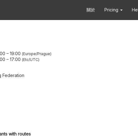
關於
Pricing
He
:00
–
19:00
Europe/Prague
:00
–
17:00
Etc/UTC
g Federation
ants with routes