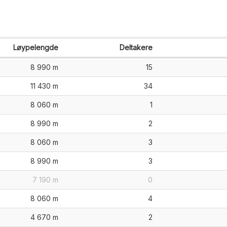
Løypelengde
Deltakere
8 990 m
15
11 430 m
34
8 060 m
1
8 990 m
2
8 060 m
3
8 990 m
3
7 190 m
0
8 060 m
4
4 670 m
2