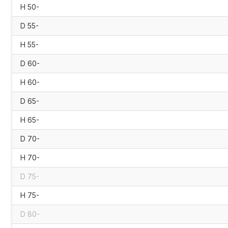
H 50-
D 55-
H 55-
D 60-
H 60-
D 65-
H 65-
D 70-
H 70-
D 75-
H 75-
D 80-