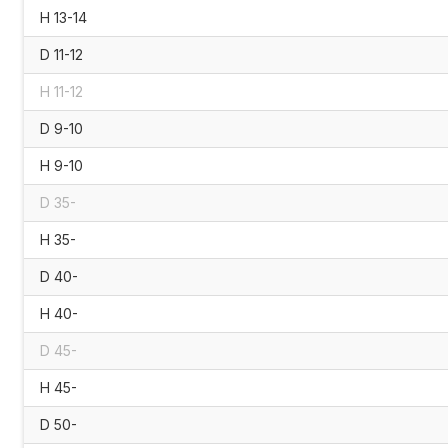
H 13-14
D 11-12
H 11-12
D 9-10
H 9-10
D 35-
H 35-
D 40-
H 40-
D 45-
H 45-
D 50-