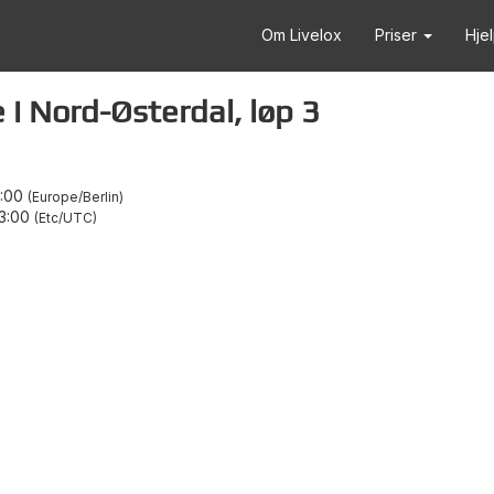
Om Livelox
Priser
Hje
 Nord-Østerdal, løp 3
5:00
Europe/Berlin
3:00
Etc/UTC