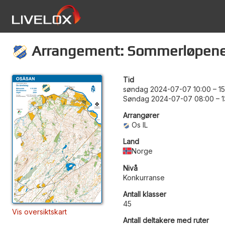
Arrangement: Sommerløpene i
Tid
søndag 2024-07-07 10:00
–
1
Søndag 2024-07-07 08:00
–
1
Arrangører
Os IL
Land
Norge
Nivå
Konkurranse
Antall klasser
45
Vis oversiktskart
Antall deltakere med ruter