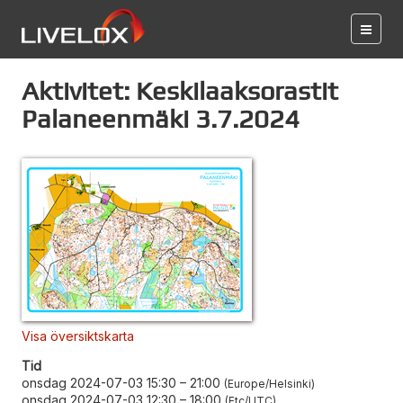
Aktivitet: Keskilaaksorastit
Palaneenmäki 3.7.2024
Visa översiktskarta
Tid
onsdag 2024-07-03 15:30
–
21:00
Europe/Helsinki
onsdag 2024-07-03 12:30
–
18:00
Etc/UTC