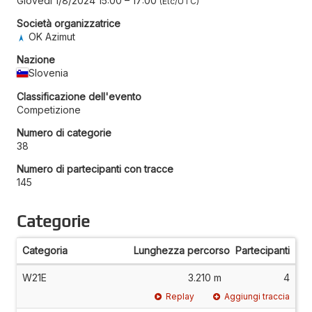
Giovedì 1/8/2024 15:00
–
17:00
Etc/UTC
Società organizzatrice
OK Azimut
Nazione
Slovenia
Classificazione dell'evento
Competizione
Numero di categorie
38
Numero di partecipanti con tracce
145
Categorie
Categoria
Lunghezza percorso
Partecipanti
W21E
3.210 m
4
Replay
Aggiungi traccia