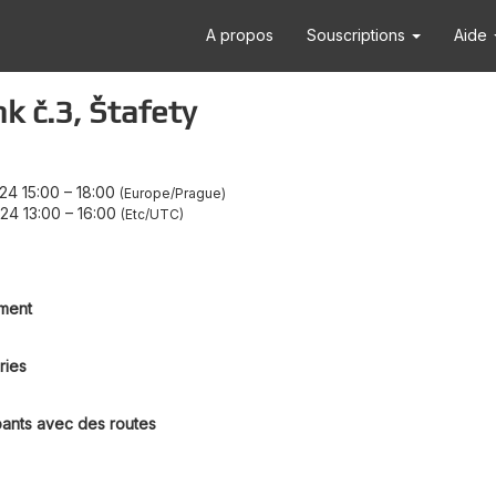
A propos
Souscriptions
Aide
k č.3, Štafety
24 15:00
–
18:00
Europe/Prague
24 13:00
–
16:00
Etc/UTC
ment
ries
pants avec des routes