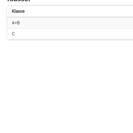
Klasse
A+B
C