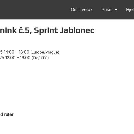
Om Livelox
Priser
Hje
nink č.5, Sprint Jablonec
5 14:00
–
18:00
Europe/Prague
25 12:00
–
16:00
Etc/UTC
d ruter