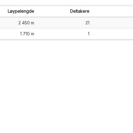
Løypelengde
Deltakere
2 450 m
21
1 710 m
1