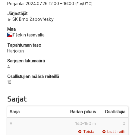
Perjantai 2024.07.26 12:00
–
16:00
Etc/UTC
Järjestäjät
SK Brno Žabovřesky
Maa
Tšekin tasavalta
Tapahtuman taso
Harjoitus
Sarjojen lukumäärä
4
Osallistujien määrä reiteillä
10
Sarjat
Sarja
Radan pituus
Osallistujia
A
140–190 m
0
Toista
Lisää reitti