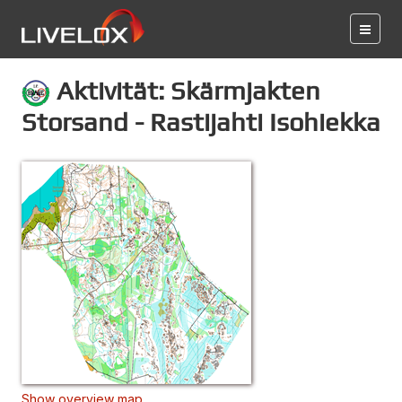
Aktivität: Skärmjakten
Storsand - Rastijahti Isohiekka
Show overview map