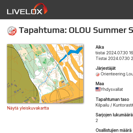
Tapahtuma: OLOU Summer Ser
Aika
tiistai 2024.07.30 1
Tiistai 2024.07.30
Järjestäjät
Orienteering Lou
Maa
Yhdysvallat
Tapahtuman taso
Kilpailu / Kuntorasti
Näytä yleiskuvakartta
Sarjojen lukumäärä
2
Osallistujien määrä r