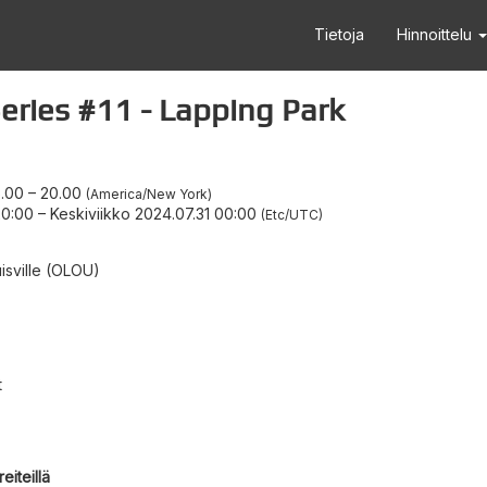
Tietoja
Hinnoittelu
ies #11 - Lapping Park
6.00
–
20.00
America/New York
 20:00
–
Keskiviikko 2024.07.31 00:00
Etc/UTC
isville (OLOU)
t
eiteillä