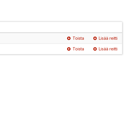
Toista
Lisää reitti
Toista
Lisää reitti