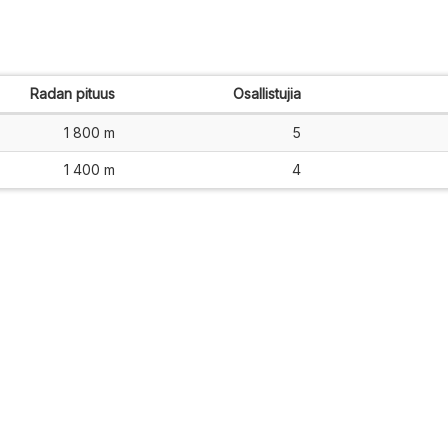
Radan pituus
Osallistujia
1 800 m
5
1 400 m
4