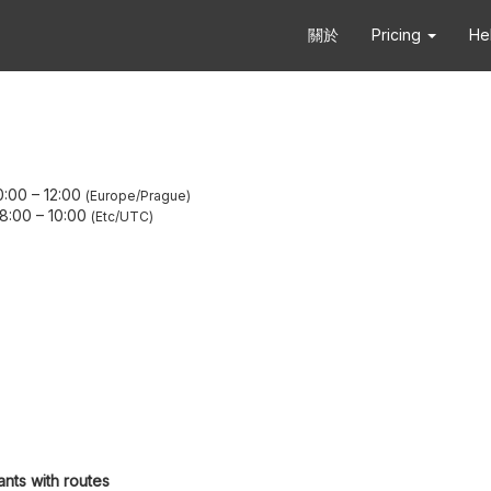
關於
Pricing
He
0:00
–
12:00
Europe/Prague
8:00
–
10:00
Etc/UTC
ants with routes