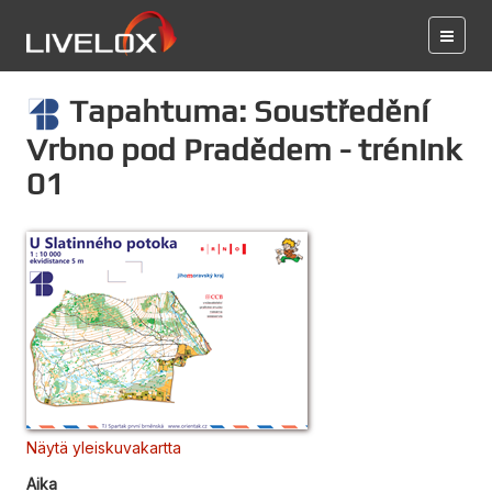
Tapahtuma: Soustředění
Vrbno pod Pradědem - trénink
01
Näytä yleiskuvakartta
Aika