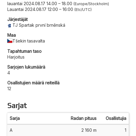
lauantai 2024.08.17 14.00
–
18.00
Europe/Stockholm
Lauantai 2024.08.17 12:00
–
16:00
Etc/UTC
Järjestäjät
TJ Spartak první brněnská
Maa
Tšekin tasavalta
Tapahtuman taso
Harjoitus
Sarjojen lukumäärä
4
Osallistujien määrä reiteillä
12
Sarjat
Sarja
Radan pituus
Osallistujia
A
2 160 m
1