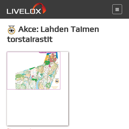
Akce: Lahden Taimen
torstairastit