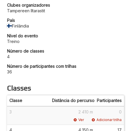
Clubes organizadores
Tampereen Iltarastit
País
Finlândia
Nível do evento
Treino
Número de classes
4
Número de participantes com trilhas
36
Classes
Classe
Distância do percurso
Participantes
3
2 410 m
0
Ver
Adicionar trilha
4
4 150 m
17