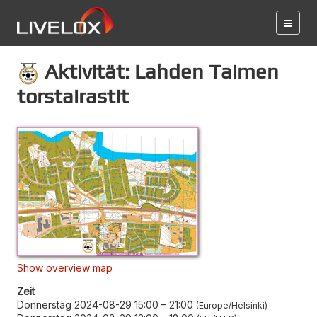
Aktivität: Lahden Taimen
torstairastit
Show overview map
Zeit
Donnerstag 2024-08-29 15:00
–
21:00
Europe/Helsinki