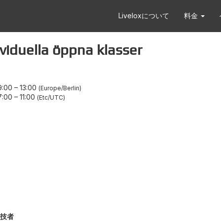
Liveloxについて
料金
duella öppna klasser
:00
–
13:00
Europe/Berlin
:00
–
11:00
Etc/UTC
技者