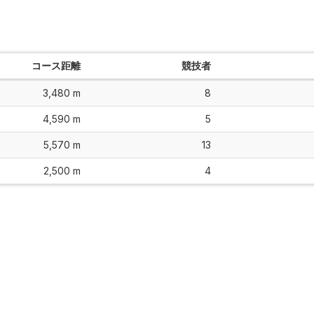
コース距離
競技者
3,480 m
8
4,590 m
5
5,570 m
13
2,500 m
4