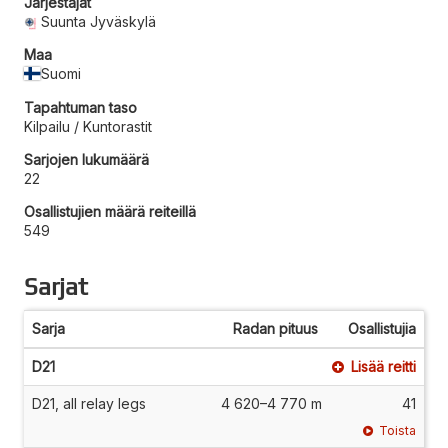
Järjestäjät
Suunta Jyväskylä
Maa
Suomi
Tapahtuman taso
Kilpailu / Kuntorastit
Sarjojen lukumäärä
22
Osallistujien määrä reiteillä
549
Sarjat
Sarja
Radan pituus
Osallistujia
D21
Lisää reitti
D21, all relay legs
4 620–4 770 m
41
Toista