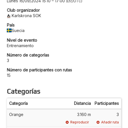
Lunes 16/09/2024 15:10
–
17:00
Etc/UTC
Club organizador
Karlskrona SOK
País
Suecia
Nivel de evento
Entrenamiento
Número de categorías
3
Número de participantes con rutas
15
Categorías
Categoría
Distancia
Participantes
Orange
3.160 m
3
Reproducir
Añadir ruta