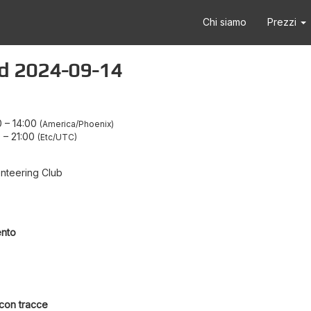
Chi siamo
Prezzi
ad 2024-09-14
0
–
14:00
America/Phoenix
0
–
21:00
Etc/UTC
nteering Club
ento
 con tracce