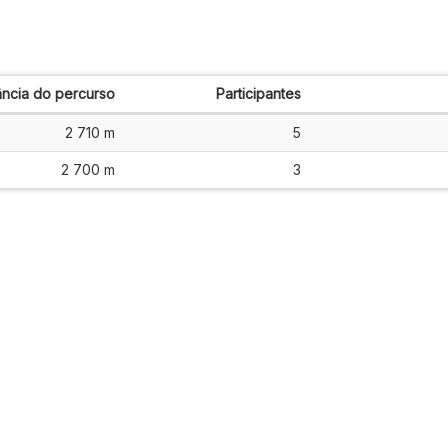
ância do percurso
Participantes
2 710 m
5
2 700 m
3