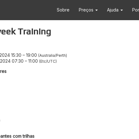
Sobre
Preços
Ajuda
Po
eek Training
/2024 15:30
–
19:00
Australia/Perth
/2024 07:30
–
11:00
Etc/UTC
res
A
s
antes com trilhas