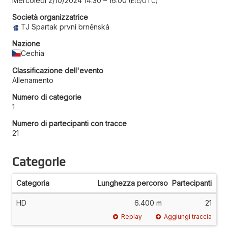
Mercoledì 2/10/2024 14:30
–
16:00
Etc/UTC
Società organizzatrice
TJ Spartak první brněnská
Nazione
Cechia
Classificazione dell'evento
Allenamento
Numero di categorie
1
Numero di partecipanti con tracce
21
Categorie
Categoria
Lunghezza percorso
Partecipanti
HD
6.400 m
21
Replay
Aggiungi traccia