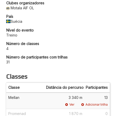
Clubes organizadores
Motala AIF OL
País
Suécia
Nível do evento
Treino
Número de classes
4
Número de participantes com trilhas
31
Classes
Classe
Distância do percurso
Participantes
Mellan
3 340 m
13
Ver
Adicionar trilha
Promenad
1 870 m
0