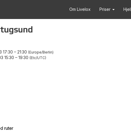
Om Livelox
Priser
Hje
Stugsund
3 17:30
–
21:30
Europe/Berlin
3 15:30
–
19:30
Etc/UTC
d ruter