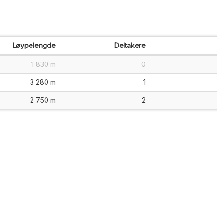
Løypelengde
Deltakere
1 830 m
0
3 280 m
1
2 750 m
2