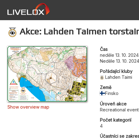
Akce: Lahden Taimen torstair
Čas
neděle 13. 10. 202
Neděle 13. 10. 202
Pořádající kluby
Lahden Taimi
Země
Finsko
Úroveň akce
Show overview map
Recreational event
Počet kategorií
4
Účastníci se zakre