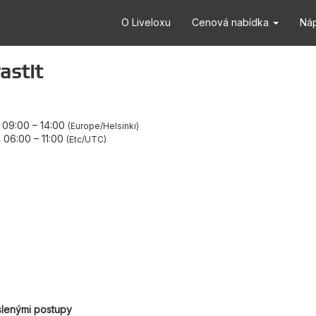
O Liveloxu
Cenová nabídka
Ná
astit
4 09:00
–
14:00
Europe/Helsinki
4 06:00
–
11:00
Etc/UTC
slenými postupy