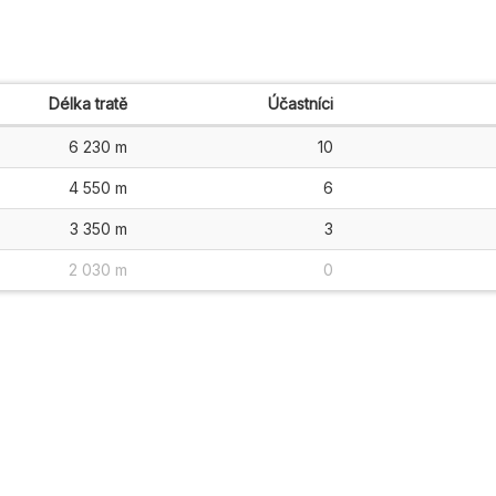
Délka tratě
Účastníci
6 230 m
10
4 550 m
6
3 350 m
3
2 030 m
0