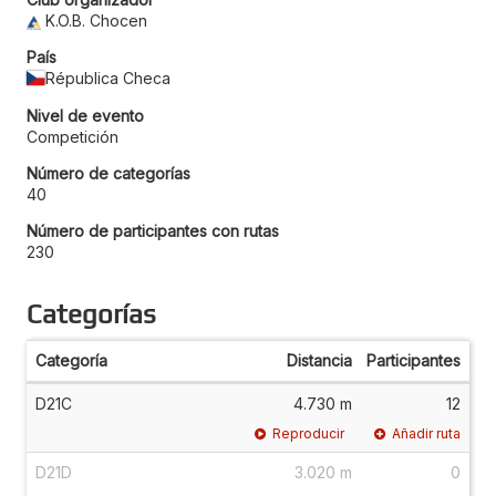
K.O.B. Chocen
País
Républica Checa
Nivel de evento
Competición
Número de categorías
40
Número de participantes con rutas
230
Categorías
Categoría
Distancia
Participantes
D21C
4.730 m
12
Reproducir
Añadir ruta
D21D
3.020 m
0