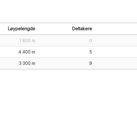
Løypelengde
Deltakere
1 800 m
0
4 400 m
5
3 300 m
9