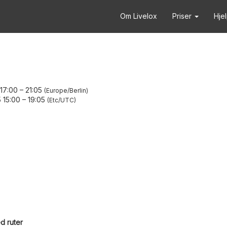
Om Livelox
Priser
Hje
 17:00
–
21:05
Europe/Berlin
 15:00
–
19:05
Etc/UTC
d ruter