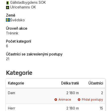
Gällstadbygdens SOK
Ulricehamns OK
Země
Švédsko
Úroveň akce
Trénink
Počet kategorií
6
Účastníci se zakreslenými postupy
21
Kategorie
Kategorie
Délka tratě
Účastníci
Dam
2 180 m
2
Animace
Přidat postupy
Herr
2 180 m
15