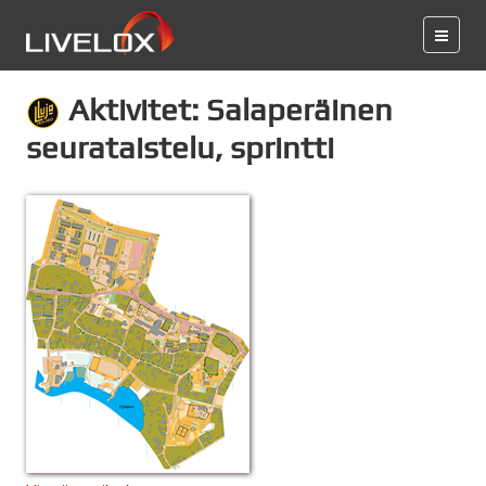
Aktivitet: Salaperäinen
seurataistelu, sprintti