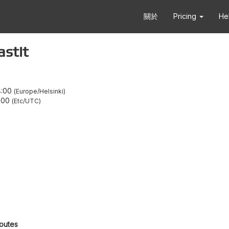
關於
Pricing
He
stit
4:00
Europe/Helsinki
1:00
Etc/UTC
routes