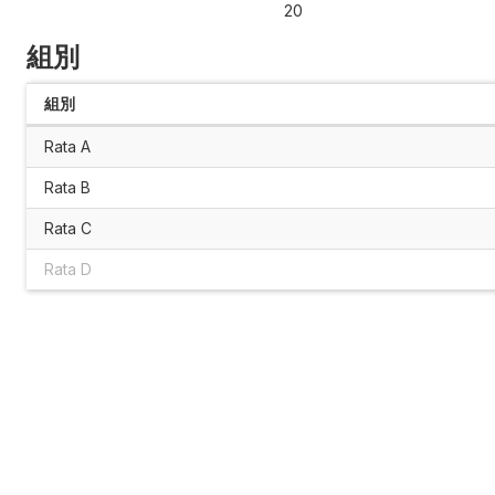
20
組別
組別
Rata A
Rata B
Rata C
Rata D