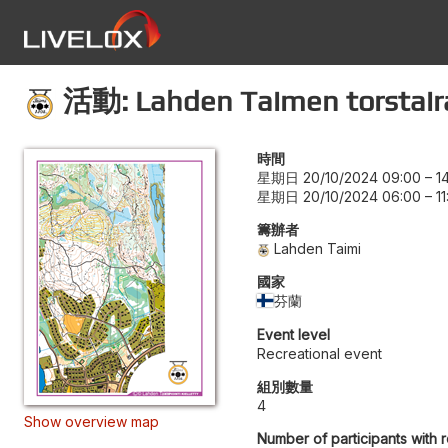
活動: Lahden Taimen torstaira
時間
星期日 20/10/2024 09:00
–
1
星期日 20/10/2024 06:00
–
1
籌辦者
Lahden Taimi
國家
芬蘭
Event level
Recreational event
組別數量
4
Show overview map
Number of participants with 