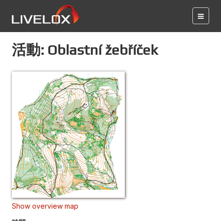
活動: Oblastní žebříček
Show overview map